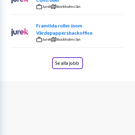
Delaktig i löpande uppdatering av kalkyler
Jurek
Stockholms län
Driva och medverka i projekt samt forum
Vem är du?
Framtida roller inom
Värdepappersbackoffice
Vi söker dig som har ett analytiskt tänkande, är 
Jurek
Stockholms län
noggrann och har god samarbetsförmåga. Du trivs med 
att arbeta självständigt men gillar också att bidra i team. 
Erfarenhet av controlling inom industri eller produktion 
Se alla jobb
är meriterande, men inget krav. Du har en relevant 
akademisk utbildning som Civilekonom eller 
Civilingenjör eller liknande område och ett intresse för 
att utveckla och effektivisera processer. Du är van vid 
att hantera stora datamängder, har goda kunskaper i 
Excel och är trygg i olika system. Dessutom behärskar 
du både svenska och engelska väl, såväl i tal som i skrift.
Vårt erbjudande
På Gränges Finspång erbjuder vi dig en arbetsmiljö där 