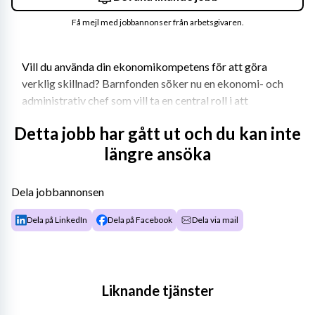
Få mejl med jobbannonser från arbetsgivaren.
Vill du använda din ekonomikompetens för att göra 
verklig skillnad? Barnfonden söker nu en ekonomi- och 
administrativ chef som vill ta en central roll i att 
säkerställa att deras resurser används effektivt för att 
Detta jobb har gått ut och du kan inte
förbättra barns livsvillkor världen över. Det här är en 
längre ansöka
unik möjlighet för dig som vill kombinera strategiskt 
ansvar med operativt arbete och samtidigt bidra till en 
organisation med ett tydligt och meningsfullt syfte.
Dela jobbannonsen
Dela på LinkedIn
Dela på Facebook
Dela via mail
Liknande tjänster