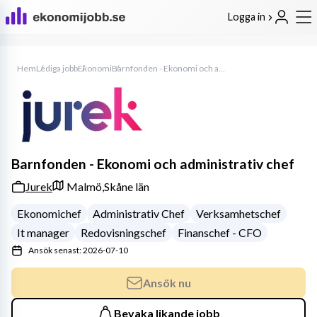
Logga in
Hem
Lediga jobb
Ekonomi
Barnfonden - Ekonomi och administrativ chef
Barnfonden - Ekonomi och administrativ chef
Jurek
Malmö,
Skåne län
Ekonomichef
Administrativ Chef
Verksamhetschef
It manager
Redovisningschef
Finanschef - CFO
Ansök senast: 2026-07-10
Ansök nu
Bevaka likande jobb