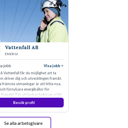
Vattenfall AB
ENERGI
ga jobb
Visa jobb
å Vattenfall får du möjlighet att ta
m driver dig och utvecklingen framåt.
a främsta utmaningar är att hitta nya,
 och förnybara energikällor för
r framtid. För att lyckas behöver vi bli
rbetare som vill göra skillnad.
Besök profil
Se alla arbetsgivare