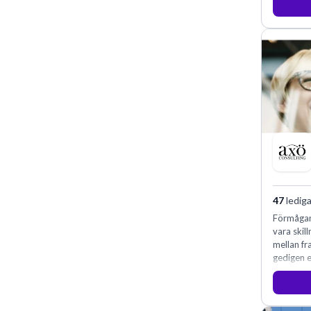
47
lediga
Förmågan
vara skill
mellan f
gedigen e
konsultve