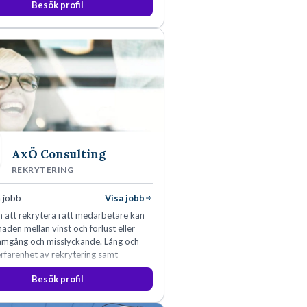
Besök profil
AxÖ Consulting
REKRYTERING
 jobb
Visa jobb
 att rekrytera rätt medarbetare kan
naden mellan vinst och förlust eller
ramgång och misslyckande. Lång och
rfarenhet av rekrytering samt
rksamhet har lärt oss just det.
Besök profil