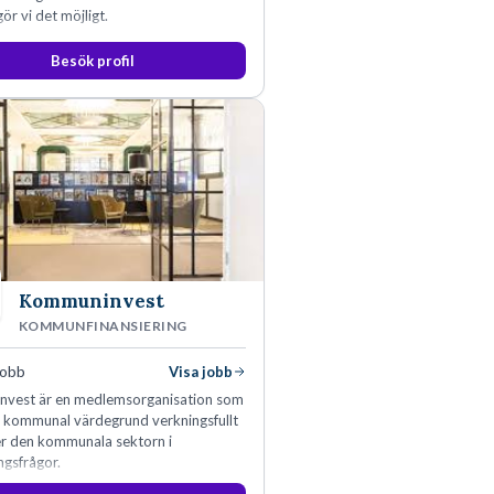
ör vi det möjligt.
Besök profil
Kommuninvest
KOMMUNFINANSIERING
jobb
Visa jobb
vest är en medlemsorganisation som
n kommunal värdegrund verkningsfullt
er den kommunala sektorn i
ngsfrågor.