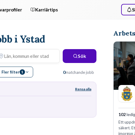
varprofiler
Karriärtips
S
Arbets
obb i Ystad
Sök
Fler filter
0
matchande jobb
1
Rensa alla
102
ledi
Ett uppdr
säkert. E
imorgon 