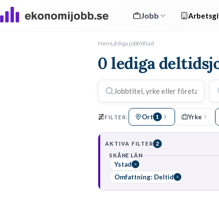
Jobb
Arbetsgi
Hem
Lediga jobb
Ystad
0 lediga deltidsj
Ort
Yrke
FILTER:
1
AKTIVA FILTER
2
SKÅNE LÄN
Ystad
Omfattning: Deltid