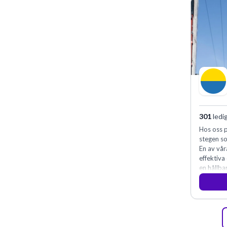
301
ledi
Hos oss p
stegen so
En av vår
effektiva
en hållba
fler meda