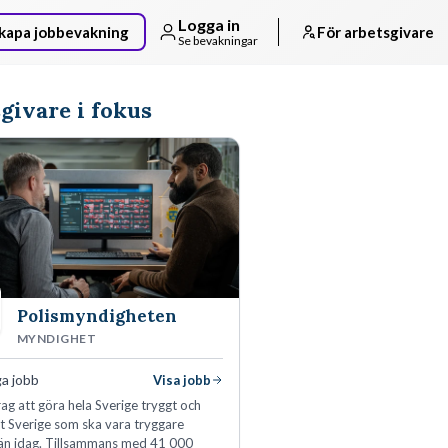
Logga in
kapa jobbevakning
För arbetsgivare
Se bevakningar
givare i fokus
Polismyndigheten
MYNDIGHET
ga jobb
Visa jobb
ag att göra hela Sverige tryggt och
tt Sverige som ska vara tryggare
än idag. Tillsammans med 41 000