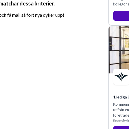
 matchar dessa kriterier.
kollegor g
h få mail så fort nya dyker upp!
1
lediga 
Kommunin
utifrån e
företräd
finansieri