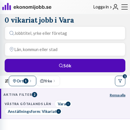
Logga in
0 vikariat jobb i Vara
Sök
1
Ort
Yrke
1
AKTIVA FILTER
2
Rensa alla
Vara
VÄSTRA GÖTALANDS LÄN
Anställningsform: Vikariat