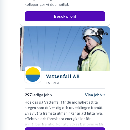
kollegor gör vi det möjligt.
Besök profil
Vattenfall AB
ENERGI
297
lediga jobb
Visa jobb
Hos oss på Vattenfall får du möjlighet att ta
stegen som driver dig och utvecklingen framåt.
En av våra främsta utmaningar är att hitta nya,
effektiva och förnybara energikällor för
en hållbar framtid. För att lyckas behöver vi bli
fler medarbetare som vill göra skillnad.