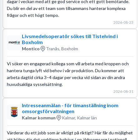
dagar i veckan med att ge god service och ett gott bemötande.
Du blir en del av ett team som tillsammans hanterar komplexa
frågor och ett högt tempo.
2026-08-23
Livsmedelsoperatör sökes till Tistelvind i
Boxholm
Montico
Tranås, Boxholm
Vi söker en engagerad kollega som vill arbeta med kroppen och
hantera tunga lyft vid behov i vår produktion. Du kommer att
arbeta dagtid cirka 3–4 dagar per vecka vid sidan av din andra
huvudsakliga sysselsättning.
2026-08-31
Intresseanmälan - för timanställning inom
omsorgsförvaltningen
Kalmar kommun
Kalmar, Kalmar län
Värderar du ett jobb som är viktigt på riktigt? Här får du möjlighet
att hjälpa där det verkligen behövs i en äldreomsorg i nationell