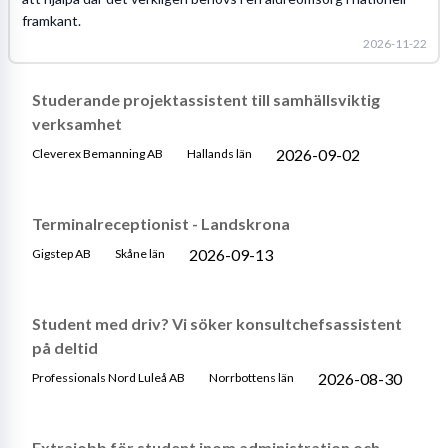
framkant.
2026-11-22
Studerande projektassistent till samhällsviktig
verksamhet
2026-09-02
Cleverex Bemanning AB
Hallands län
Terminalreceptionist - Landskrona
2026-09-13
Gigstep AB
Skåne län
Student med driv? Vi söker konsultchefsassistent
på deltid
2026-08-30
Professionals Nord Luleå AB
Norrbottens län
Extrajobb för student inom administration och