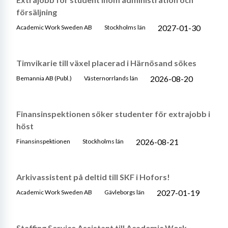
försäljning
2027-01-30
Academic Work Sweden AB
Stockholms län
Timvikarie till växel placerad i Härnösand sökes
2026-08-20
Bemannia AB (Publ.)
Västernorrlands län
Finansinspektionen söker studenter för extrajobb i
höst
2026-08-21
Finansinspektionen
Stockholms län
Arkivassistent på deltid till SKF i Hofors!
2027-01-19
Academic Work Sweden AB
Gävleborgs län
Staffing Service Assistant till Academic Work,