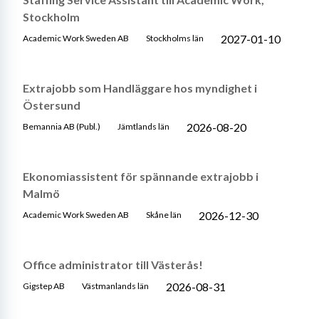
Stockholm
2027-01-10
Academic Work Sweden AB
Stockholms län
Extrajobb som Handläggare hos myndighet i
Östersund
2026-08-20
Bemannia AB (Publ.)
Jämtlands län
Ekonomiassistent för spännande extrajobb i
Malmö
2026-12-30
Academic Work Sweden AB
Skåne län
Office administrator till Västerås!
2026-08-31
Gigstep AB
Västmanlands län