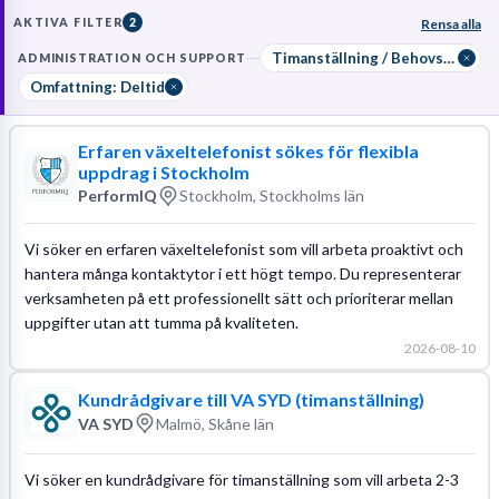
hanterar enklare kundfrågor via mejl eller telefon. För att lyckas
AKTIVA FILTER
2
Rensa alla
krävs god systemvana och grundläggande kunskaper inom
ekonomisk administration
, ofta med krav på
gymnasial
Timanställning / Behovsanställning
ADMINISTRATION OCH SUPPORT
ekonomiutbildning
eller motsvarande arbetslivserfarenhet.
Omfattning: Deltid
Erfaren växeltelefonist sökes för flexibla
uppdrag i Stockholm
PerformIQ
Stockholm, Stockholms län
Vi söker en erfaren växeltelefonist som vill arbeta proaktivt och
hantera många kontaktytor i ett högt tempo. Du representerar
verksamheten på ett professionellt sätt och prioriterar mellan
uppgifter utan att tumma på kvaliteten.
2026-08-10
Kundrådgivare till VA SYD (timanställning)
VA SYD
Malmö, Skåne län
Vi söker en kundrådgivare för timanställning som vill arbeta 2-3