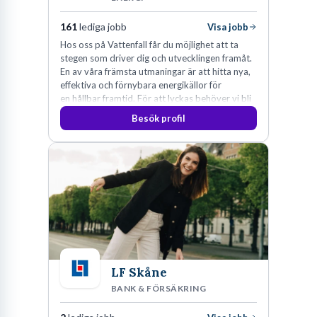
161
lediga jobb
Visa jobb
Hos oss på Vattenfall får du möjlighet att ta
stegen som driver dig och utvecklingen framåt.
En av våra främsta utmaningar är att hitta nya,
effektiva och förnybara energikällor för
en hållbar framtid. För att lyckas behöver vi bli
fler medarbetare som vill göra skillnad.
Besök profil
LF Skåne
BANK & FÖRSÄKRING