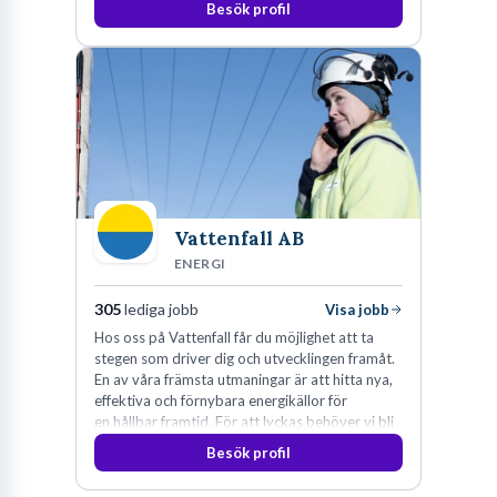
Besök profil
Vattenfall AB
ENERGI
305
lediga jobb
Visa jobb
Hos oss på Vattenfall får du möjlighet att ta
stegen som driver dig och utvecklingen framåt.
En av våra främsta utmaningar är att hitta nya,
effektiva och förnybara energikällor för
en hållbar framtid. För att lyckas behöver vi bli
fler medarbetare som vill göra skillnad.
Besök profil