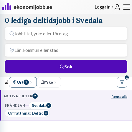
Logga in
0 lediga deltidsjobb i Svedala
Sök
1
Ort
Yrke
1
AKTIVA FILTER
2
Rensa alla
Svedala
SKÅNE LÄN
Omfattning: Deltid