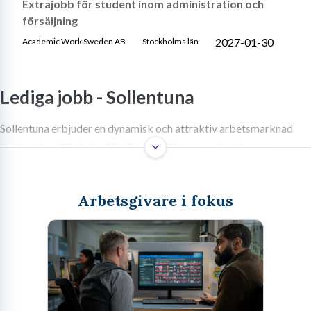
Extrajobb för student inom administration och
försäljning
2027-01-30
Academic Work Sweden AB
Stockholms län
Lediga jobb -
Sollentuna
Sollentuna erbjuder en dynamisk och attraktiv arbetsmarknad
med goda möjligheter för dig som söker nya utmaningar.
Kommunens strategiska läge, kombinerat med ett varierat
näringsliv och en hög livskvalitet, gör den till en eftertraktad plats
Arbetsgivare i fokus
att både bo och arbeta.
Jobbmarknaden i Sollentuna: En
överblick över möjligheterna