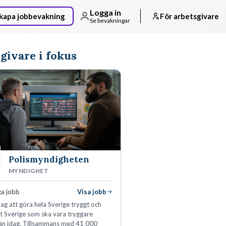
Logga in
kapa jobbevakning
För arbetsgivare
Se bevakningar
givare i fokus
Polismyndigheten
MYNDIGHET
ga jobb
Visa jobb
ag att göra hela Sverige tryggt och
tt Sverige som ska vara tryggare
än idag. Tillsammans med 41 000