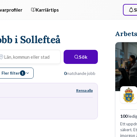
varprofiler
Karriärtips
S
Arbets
obb i Sollefteå
Sök
Fler filter
0
matchande jobb
1
Rensa alla
100
ledi
Ett uppdr
säkert. E
imorgon 