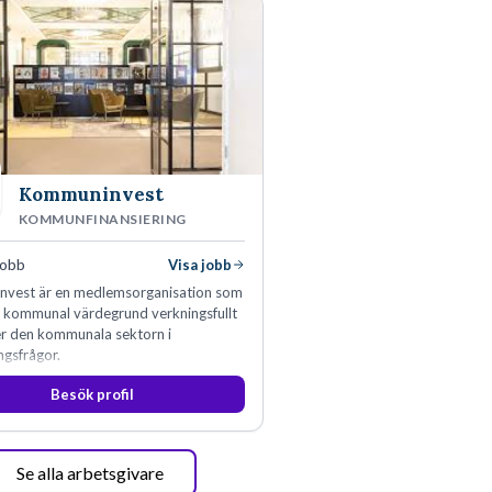
Kommuninvest
KOMMUNFINANSIERING
jobb
Visa jobb
vest är en medlemsorganisation som
n kommunal värdegrund verkningsfullt
er den kommunala sektorn i
ngsfrågor.
Besök profil
Se alla arbetsgivare