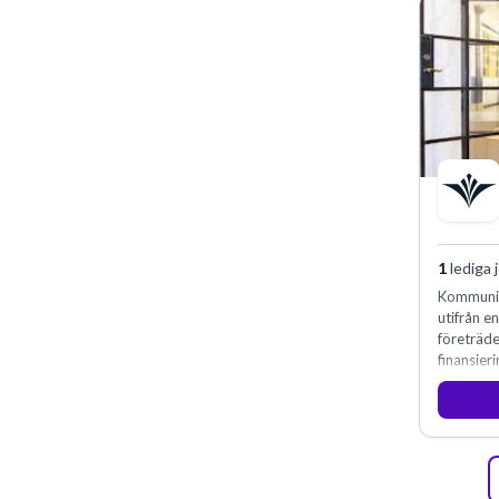
1
lediga 
Kommunin
utifrån e
företräd
finansieri