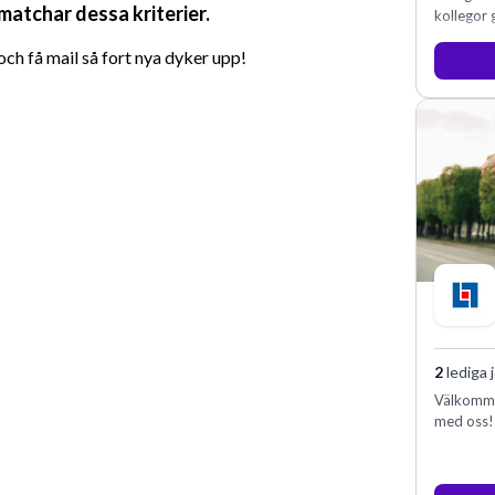
 matchar dessa kriterier.
kollegor g
h få mail så fort nya dyker upp!
2
lediga 
Välkommen
med oss!