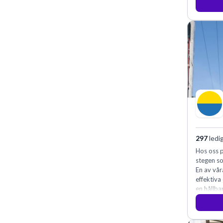
297
ledi
Hos oss p
stegen so
En av vår
effektiva
en hållba
fler meda