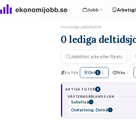
Jobb
Arbetsgi
Hem
Lediga jobb
Sollefteå
0 lediga deltidsj
Ort
Yrke
FILTER:
1
AKTIVA FILTER
2
VÄSTERNORRLANDS LÄN
Sollefteå
Omfattning: Deltid