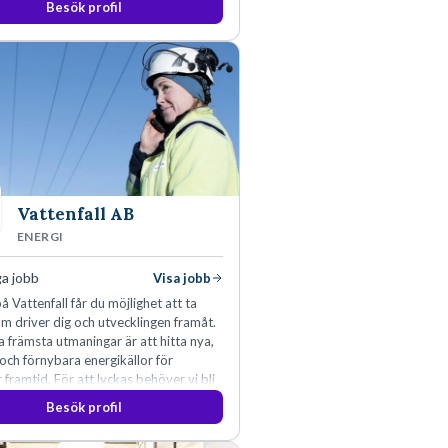
Besök profil
Vattenfall AB
ENERGI
ga jobb
Visa jobb
å Vattenfall får du möjlighet att ta
m driver dig och utvecklingen framåt.
a främsta utmaningar är att hitta nya,
 och förnybara energikällor för
r framtid. För att lyckas behöver vi bli
rbetare som vill göra skillnad.
Besök profil