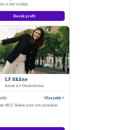
ör vi det möjligt.
Besök profil
LF Skåne
BANK & FÖRSÄKRING
jobb
Visa jobb
 till LF Skåne, kom och utvecklas