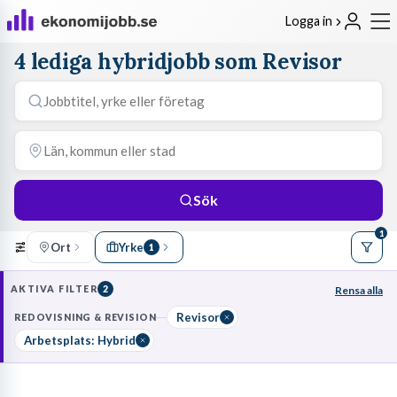
Logga in
4 lediga hybridjobb som Revisor
Sök
1
Ort
Yrke
1
AKTIVA FILTER
2
Rensa alla
Revisor
REDOVISNING & REVISION
Arbetsplats: Hybrid