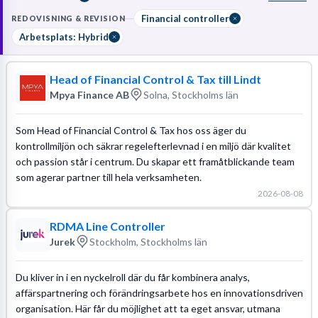
avskrivningar och säkerställa att bokföringen följer gällande
lagkrav. Du behöver en
akademisk examen
inom ekonomi samt
Financial controller
REDOVISNING & REVISION
gedigen erfarenhet av
årsredovisningsarbete
för att
Arbetsplats: Hybrid
självständigt kunna driva bokslutsprocessen från start till mål.
Läs mer om yrket:
Head of Financial Control & Tax till Lindt
Löneguide
Arbetsuppgifter
Utbildningsguide
Mpya Finance AB
Solna, Stockholms län
Som Head of Financial Control & Tax hos oss äger du
kontrollmiljön och säkrar regelefterlevnad i en miljö där kvalitet
och passion står i centrum. Du skapar ett framåtblickande team
som agerar partner till hela verksamheten.
2026-08-08
RDMA Line Controller
Jurek
Stockholm, Stockholms län
Du kliver in i en nyckelroll där du får kombinera analys,
affärspartnering och förändringsarbete hos en innovationsdriven
organisation. Här får du möjlighet att ta eget ansvar, utmana