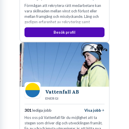
Förmågan att rekrytera rätt medarbetare kan
vara skillnaden mellan vinst och förlust eller
mellan framgång och misslyckande. Lång och
gedigen erfarenhet av rekrytering samt
konsultverksamhet har lärt oss just det.
Besök profil
Vattenfall AB
ENERGI
301
lediga jobb
Visa jobb
Hos oss på Vattenfall får du möjlighet att ta
stegen som driver dig och utvecklingen framåt.
En av våra främsta utmaningar är att hitta nya,