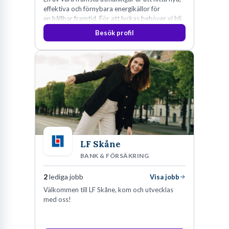
effektiva och förnybara energikällor för
en hållbar framtid. För att lyckas behöver vi bli
fler medarbetare som vill göra skillnad.
Besök profil
LF Skåne
BANK & FÖRSÄKRING
2
lediga jobb
Visa jobb
Välkommen till LF Skåne, kom och utvecklas
med oss!