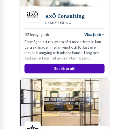
AxÖ Consulting
REKRYTERING
47
lediga jobb
Visa jobb
Förmågan att rekrytera rätt medarbetare kan
vara skillnaden mellan vinst och förlust eller
mellan framgång och misslyckande. Lång och
gedigen erfarenhet av rekrytering samt
konsultverksamhet har lärt oss just det.
Besök profil