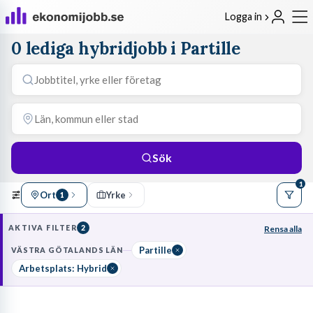
Logga in
0 lediga hybridjobb i Partille
Sök
1
Ort
Yrke
1
AKTIVA FILTER
2
Rensa alla
Partille
VÄSTRA GÖTALANDS LÄN
Arbetsplats: Hybrid