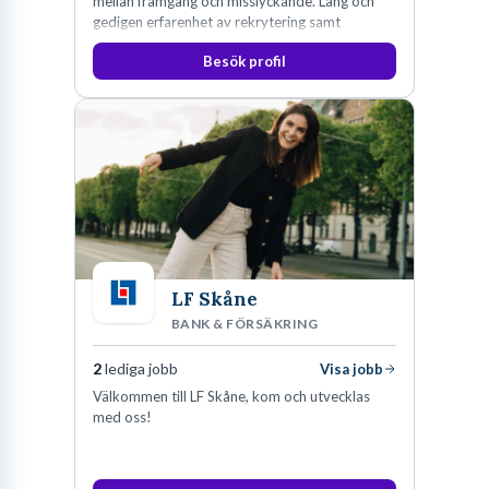
mellan framgång och misslyckande. Lång och
gedigen erfarenhet av rekrytering samt
konsultverksamhet har lärt oss just det.
Besök profil
LF Skåne
BANK & FÖRSÄKRING
2
lediga jobb
Visa jobb
Välkommen till LF Skåne, kom och utvecklas
med oss!