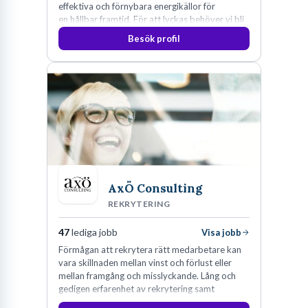
effektiva och förnybara energikällor för
en hållbar framtid. För att lyckas behöver vi bli
fler medarbetare som vill göra skillnad.
Besök profil
AxÖ Consulting
REKRYTERING
47
lediga jobb
Visa jobb
Förmågan att rekrytera rätt medarbetare kan
vara skillnaden mellan vinst och förlust eller
mellan framgång och misslyckande. Lång och
gedigen erfarenhet av rekrytering samt
konsultverksamhet har lärt oss just det.