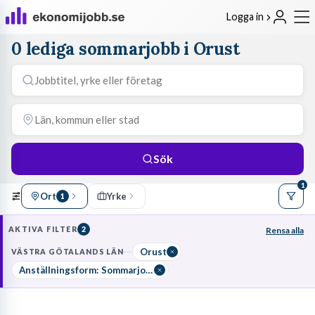
Logga in
0 lediga sommarjobb i Orust
Sök
1
Ort
Yrke
1
AKTIVA FILTER
2
Rensa alla
Orust
VÄSTRA GÖTALANDS LÄN
Anställningsform: Sommarjobb