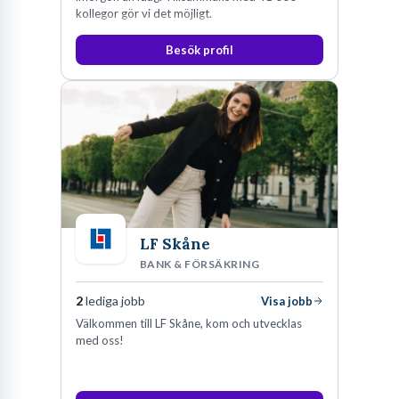
kollegor gör vi det möjligt.
Besök profil
LF Skåne
BANK & FÖRSÄKRING
2
lediga jobb
Visa jobb
Välkommen till LF Skåne, kom och utvecklas
med oss!