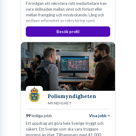
Förmågan att rekrytera rätt medarbetare kan
vara skillnaden mellan vinst och förlust eller
mellan framgång och misslyckande. Lång och
gedigen erfarenhet av rekrytering samt
konsultverksamhet har lärt oss just det.
Besök profil
Polismyndigheten
MYNDIGHET
99
lediga jobb
Visa jobb
Ett uppdrag att göra hela Sverige tryggt och
säkert. Ett Sverige som ska vara tryggare
imorgon än idag. Tillsammans med 41 000