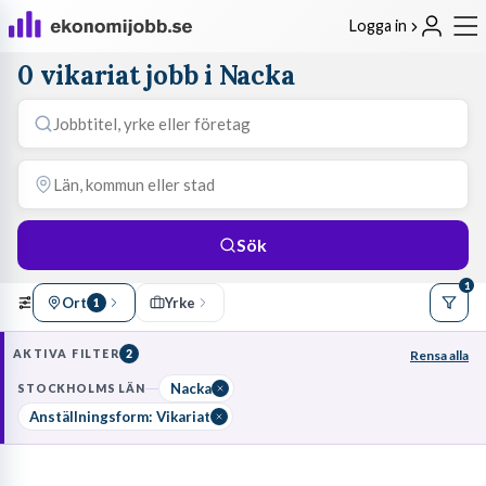
Logga in
0 vikariat jobb i Nacka
Sök
1
Ort
Yrke
1
AKTIVA FILTER
2
Rensa alla
Nacka
STOCKHOLMS LÄN
Anställningsform: Vikariat