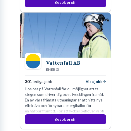
Besök profil
Vattenfall AB
ENERGI
301
lediga jobb
Visa jobb
Hos oss på Vattenfall får du möjlighet att ta
stegen som driver dig och utvecklingen framåt.
En av våra främsta utmaningar är att hitta nya,
effektiva och förnybara energikällor för
en hållbar framtid. För att lyckas behöver vi bli
fler medarbetare som vill göra skillnad.
Besök profil