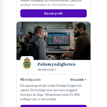
mellan framgång och misslyckande. Lång och
gedigen erfarenhet av rekrytering samt
konsultverksamhet har lärt oss just det.
Besök profil
Polismyndigheten
MYNDIGHET
95
lediga jobb
Visa jobb
Ett uppdrag att göra hela Sverige tryggt och
säkert. Ett Sverige som ska vara tryggare
imorgon än idag. Tillsammans med 41 000
kollegor gör vi det möjligt.