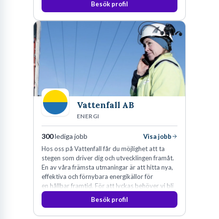
Besök profil
Vattenfall AB
ENERGI
300
lediga jobb
Visa jobb
Hos oss på Vattenfall får du möjlighet att ta
stegen som driver dig och utvecklingen framåt.
En av våra främsta utmaningar är att hitta nya,
effektiva och förnybara energikällor för
en hållbar framtid. För att lyckas behöver vi bli
fler medarbetare som vill göra skillnad.
Besök profil