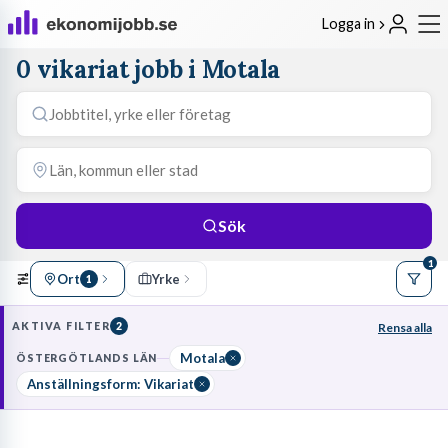
Logga in
0 vikariat jobb i Motala
Sök
1
Ort
Yrke
1
AKTIVA FILTER
2
Rensa alla
Motala
ÖSTERGÖTLANDS LÄN
Anställningsform: Vikariat