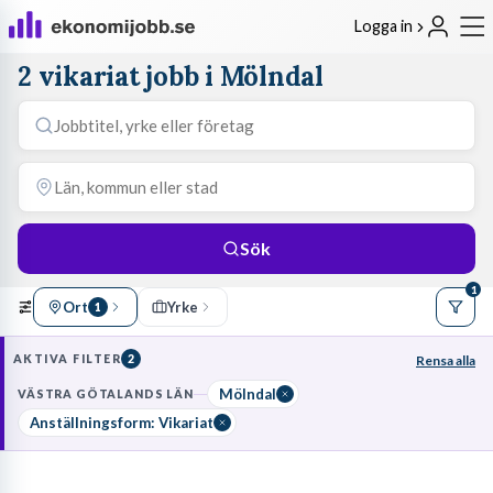
Logga in
2 vikariat jobb i Mölndal
Sök
1
Ort
Yrke
1
AKTIVA FILTER
2
Rensa alla
Mölndal
VÄSTRA GÖTALANDS LÄN
Anställningsform: Vikariat