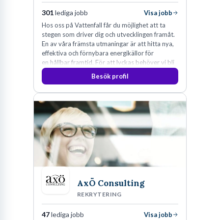
301
lediga jobb
Visa jobb
Hos oss på Vattenfall får du möjlighet att ta
stegen som driver dig och utvecklingen framåt.
En av våra främsta utmaningar är att hitta nya,
effektiva och förnybara energikällor för
en hållbar framtid. För att lyckas behöver vi bli
fler medarbetare som vill göra skillnad.
Besök profil
AxÖ Consulting
REKRYTERING
47
lediga jobb
Visa jobb