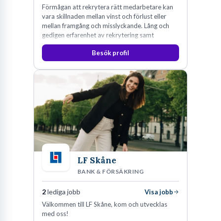
Förmågan att rekrytera rätt medarbetare kan
vara skillnaden mellan vinst och förlust eller
mellan framgång och misslyckande. Lång och
gedigen erfarenhet av rekrytering samt
konsultverksamhet har lärt oss just det.
Besök profil
LF Skåne
BANK & FÖRSÄKRING
2
lediga jobb
Visa jobb
Välkommen till LF Skåne, kom och utvecklas
med oss!