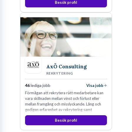
Besök profil
AxÖ Consulting
REKRYTERING
46
lediga jobb
Visa jobb
Förmågan att rekrytera rätt medarbetare kan
vara skillnaden mellan vinst och förlust eller
mellan framgång och misslyckande. Lång och
gedigen erfarenhet av rekrytering samt
konsultverksamhet har lärt oss just det.
Besök profil