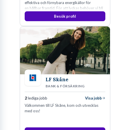
effektiva och förnybara energikällor för
en hållbar framtid. För att lyckas behöver vi bli
fler medarbetare som vill göra skillnad.
Besök profil
LF Skåne
BANK & FÖRSÄKRING
2
lediga jobb
Visa jobb
Välkommen till LF Skåne, kom och utvecklas
med oss!