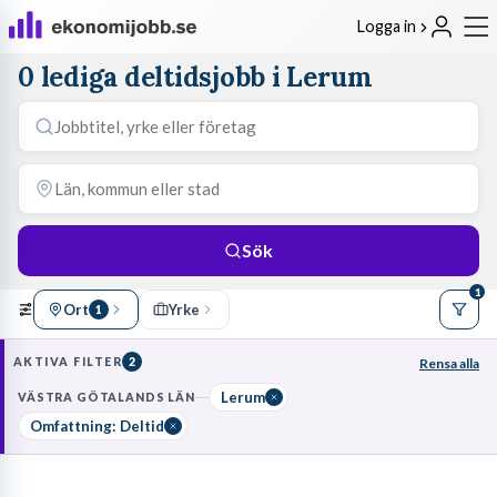
Logga in
0 lediga deltidsjobb i Lerum
Sök
1
Ort
Yrke
1
AKTIVA FILTER
2
Rensa alla
Lerum
VÄSTRA GÖTALANDS LÄN
Omfattning: Deltid