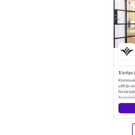
1
lediga 
Kommunin
utifrån e
företräd
finansieri