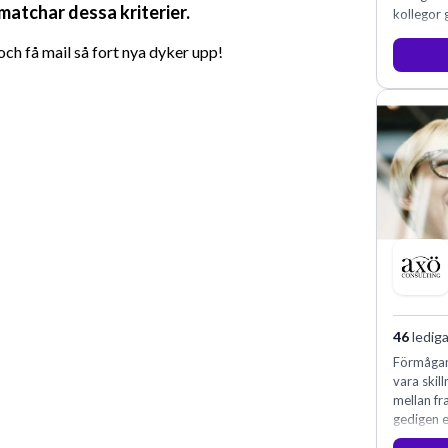
 matchar dessa kriterier.
kollegor g
h få mail så fort nya dyker upp!
46
lediga
Förmågan
vara skill
mellan f
gedigen e
konsultve