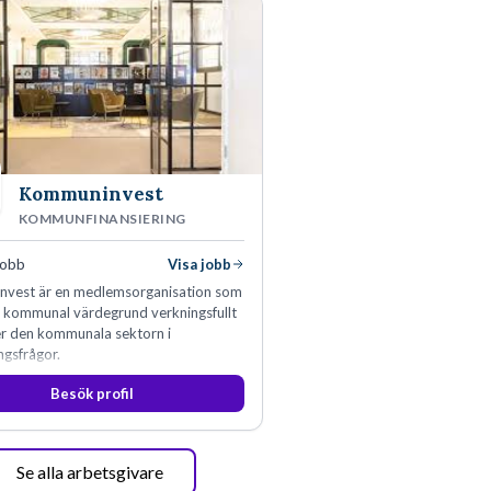
Kommuninvest
KOMMUNFINANSIERING
jobb
Visa jobb
vest är en medlemsorganisation som
n kommunal värdegrund verkningsfullt
er den kommunala sektorn i
ngsfrågor.
Besök profil
Se alla arbetsgivare