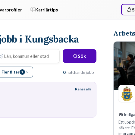
varprofiler
Karriärtips
S
Arbets
jobb i Kungsbacka
Sök
Fler filter
0
matchande jobb
1
Rensa alla
95
lediga
Ett uppdr
säkert. E
imorgon 