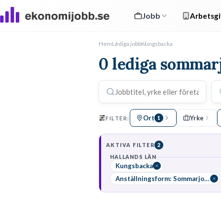
Jobb
Arbetsgi
Hem
Lediga jobb
Kungsbacka
0 lediga sommar
Ort
Yrke
FILTER:
1
AKTIVA FILTER
2
HALLANDS LÄN
Kungsbacka
Anställningsform: Sommarjobb