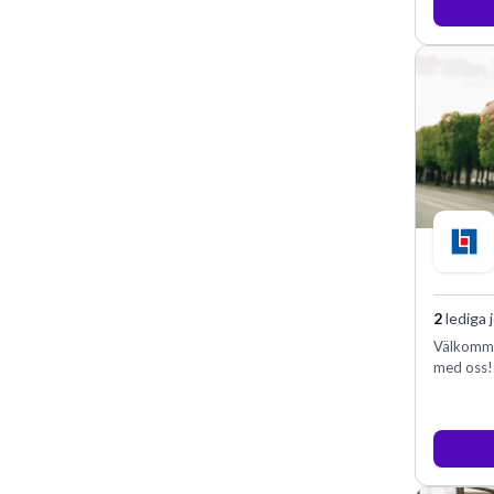
2
lediga 
Välkommen
med oss!