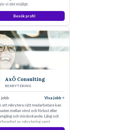
ör vi det möjligt.
Besök profil
AxÖ Consulting
REKRYTERING
 jobb
Visa jobb
 att rekrytera rätt medarbetare kan
naden mellan vinst och förlust eller
ramgång och misslyckande. Lång och
rfarenhet av rekrytering samt
rksamhet har lärt oss just det.