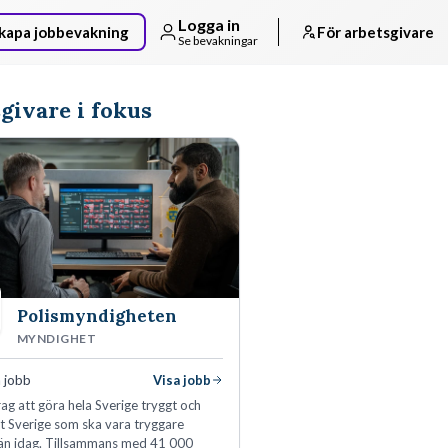
Logga in
kapa jobbevakning
För arbetsgivare
Se bevakningar
givare i fokus
Polismyndigheten
MYNDIGHET
 jobb
Visa jobb
ag att göra hela Sverige tryggt och
tt Sverige som ska vara tryggare
än idag. Tillsammans med 41 000