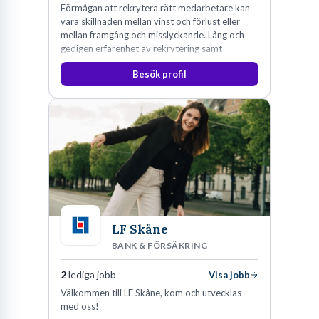
Förmågan att rekrytera rätt medarbetare kan
vara skillnaden mellan vinst och förlust eller
mellan framgång och misslyckande. Lång och
gedigen erfarenhet av rekrytering samt
konsultverksamhet har lärt oss just det.
Besök profil
LF Skåne
BANK & FÖRSÄKRING
2
lediga jobb
Visa jobb
Välkommen till LF Skåne, kom och utvecklas
med oss!