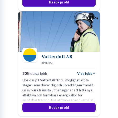
Besök profil
Vattenfall AB
ENERGI
305
lediga jobb
Visa jobb
Hos oss på Vattenfall får du möjlighet att ta
stegen som driver dig och utvecklingen framåt.
En av våra främsta utmaningar är att hitta nya,
effektiva och förnybara energikällor för
en hållbar framtid. För att lyckas behöver vi bli
fler medarbetare som vill göra skillnad.
Besök profil