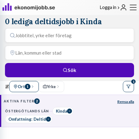
Logga in
0 lediga deltidsjobb i Kinda
Sök
1
Ort
Yrke
1
AKTIVA FILTER
2
Rensa alla
Kinda
ÖSTERGÖTLANDS LÄN
Omfattning: Deltid