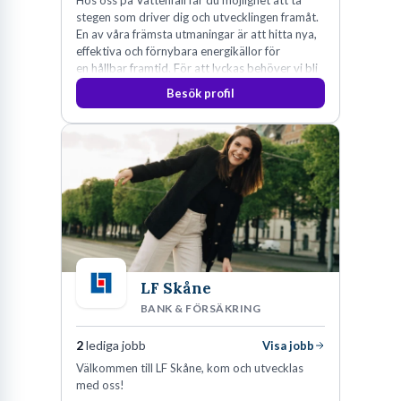
Hos oss på Vattenfall får du möjlighet att ta
stegen som driver dig och utvecklingen framåt.
En av våra främsta utmaningar är att hitta nya,
effektiva och förnybara energikällor för
en hållbar framtid. För att lyckas behöver vi bli
fler medarbetare som vill göra skillnad.
Besök profil
LF Skåne
BANK & FÖRSÄKRING
2
lediga jobb
Visa jobb
Välkommen till LF Skåne, kom och utvecklas
med oss!