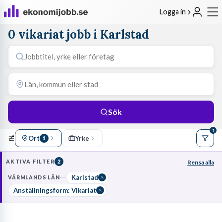
Logga in
0 vikariat jobb i Karlstad
Sök
1
Ort
Yrke
1
AKTIVA FILTER
2
Rensa alla
Karlstad
VÄRMLANDS LÄN
Anställningsform: Vikariat