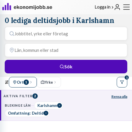
Logga in
0 lediga deltidsjobb i Karlshamn
Sök
1
Ort
Yrke
1
AKTIVA FILTER
2
Rensa alla
Karlshamn
BLEKINGE LÄN
Omfattning: Deltid