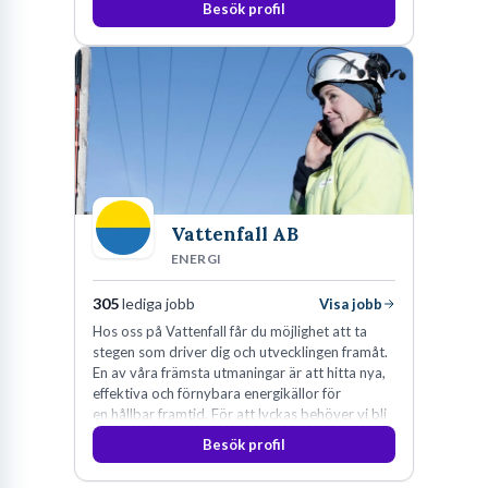
Besök profil
Vattenfall AB
ENERGI
305
lediga jobb
Visa jobb
Hos oss på Vattenfall får du möjlighet att ta
stegen som driver dig och utvecklingen framåt.
En av våra främsta utmaningar är att hitta nya,
effektiva och förnybara energikällor för
en hållbar framtid. För att lyckas behöver vi bli
fler medarbetare som vill göra skillnad.
Besök profil