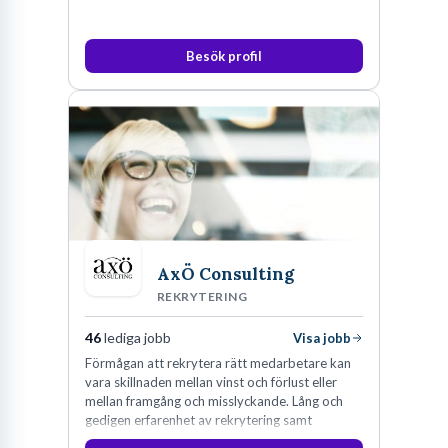
Besök profil
AxÖ Consulting
REKRYTERING
46
lediga jobb
Visa jobb
Förmågan att rekrytera rätt medarbetare kan
vara skillnaden mellan vinst och förlust eller
mellan framgång och misslyckande. Lång och
gedigen erfarenhet av rekrytering samt
konsultverksamhet har lärt oss just det.