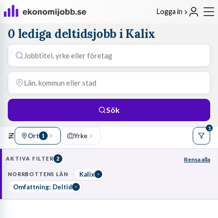
Logga in
0 lediga deltidsjobb i Kalix
Sök
1
Ort
Yrke
1
AKTIVA FILTER
2
Rensa alla
Kalix
NORRBOTTENS LÄN
Omfattning: Deltid