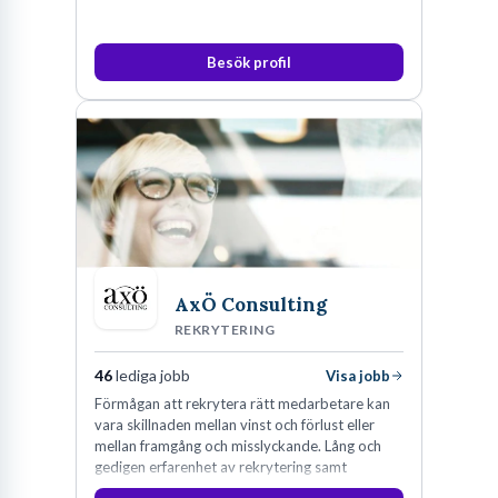
Besök profil
AxÖ Consulting
REKRYTERING
46
lediga jobb
Visa jobb
Förmågan att rekrytera rätt medarbetare kan
vara skillnaden mellan vinst och förlust eller
mellan framgång och misslyckande. Lång och
gedigen erfarenhet av rekrytering samt
konsultverksamhet har lärt oss just det.