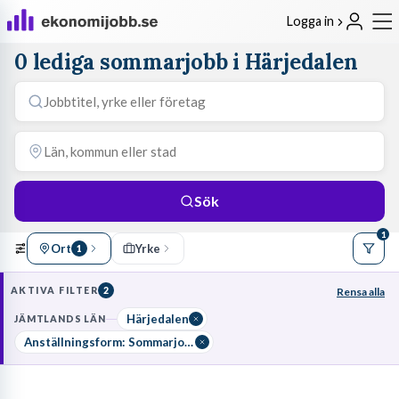
Logga in
0 lediga sommarjobb i Härjedalen
Sök
1
Ort
Yrke
1
AKTIVA FILTER
2
Rensa alla
Härjedalen
JÄMTLANDS LÄN
Anställningsform: Sommarjobb