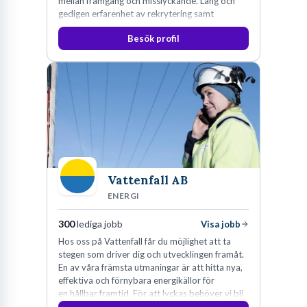
mellan framgång och misslyckande. Lång och
gedigen erfarenhet av rekrytering samt
konsultverksamhet har lärt oss just det.
Besök profil
Vattenfall AB
ENERGI
300
lediga jobb
Visa jobb
Hos oss på Vattenfall får du möjlighet att ta
stegen som driver dig och utvecklingen framåt.
En av våra främsta utmaningar är att hitta nya,
effektiva och förnybara energikällor för
en hållbar framtid. För att lyckas behöver vi bli
fler medarbetare som vill göra skillnad.