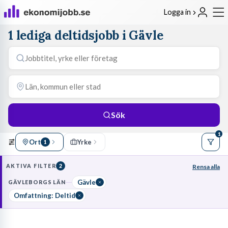
Logga in
1 lediga deltidsjobb i Gävle
Sök
1
Ort
Yrke
1
AKTIVA FILTER
2
Rensa alla
Gävle
GÄVLEBORGS LÄN
Omfattning: Deltid