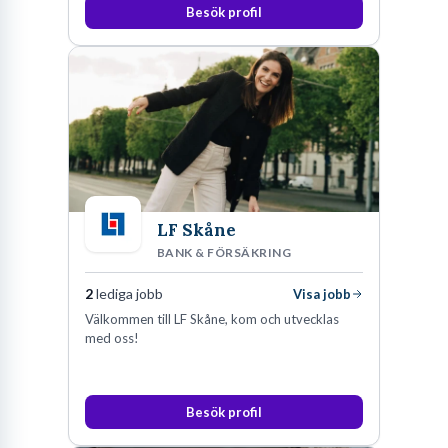
fler medarbetare som vill göra skillnad.
Besök profil
LF Skåne
BANK & FÖRSÄKRING
2
lediga jobb
Visa jobb
Välkommen till LF Skåne, kom och utvecklas
med oss!
Besök profil