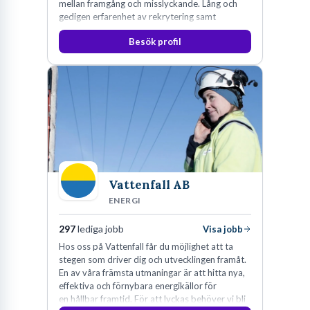
mellan framgång och misslyckande. Lång och
gedigen erfarenhet av rekrytering samt
konsultverksamhet har lärt oss just det.
Besök profil
Vattenfall AB
ENERGI
297
lediga jobb
Visa jobb
Hos oss på Vattenfall får du möjlighet att ta
stegen som driver dig och utvecklingen framåt.
En av våra främsta utmaningar är att hitta nya,
effektiva och förnybara energikällor för
en hållbar framtid. För att lyckas behöver vi bli