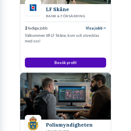
LF Skåne
BANK & FÖRSÄKRING
2
lediga jobb
Visa jobb
Välkommen till LF Skåne, kom och utvecklas
med oss!
Besök profil
Polismyndigheten