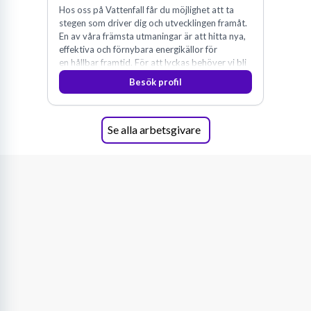
Hos oss på Vattenfall får du möjlighet att ta
stegen som driver dig och utvecklingen framåt.
En av våra främsta utmaningar är att hitta nya,
effektiva och förnybara energikällor för
en hållbar framtid. För att lyckas behöver vi bli
fler medarbetare som vill göra skillnad.
Besök profil
Se alla arbetsgivare