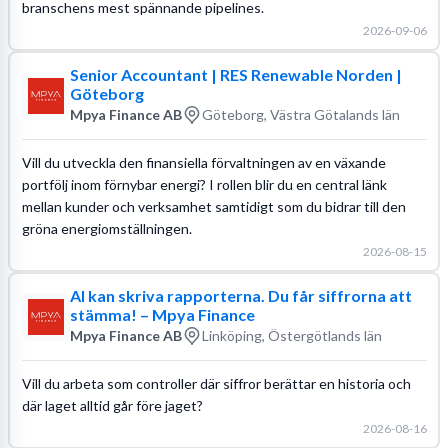
branschens mest spännande pipelines.
2026-09-06
Senior Accountant | RES Renewable Norden |
Göteborg
Mpya Finance AB
Göteborg, Västra Götalands län
Vill du utveckla den finansiella förvaltningen av en växande
portfölj inom förnybar energi? I rollen blir du en central länk
mellan kunder och verksamhet samtidigt som du bidrar till den
gröna energiomställningen.
2026-08-15
AI kan skriva rapporterna. Du får siffrorna att
stämma! – Mpya Finance
Mpya Finance AB
Linköping, Östergötlands län
Vill du arbeta som controller där siffror berättar en historia och
där laget alltid går före jaget?
2026-08-16