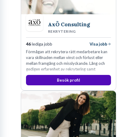
AxÖ Consulting
REKRYTERING
46
lediga jobb
Visa jobb
Förmågan att rekrytera rätt medarbetare kan
vara skillnaden mellan vinst och förlust eller
mellan framgång och misslyckande. Lång och
gedigen erfarenhet av rekrytering samt
konsultverksamhet har lärt oss just det.
Besök profil