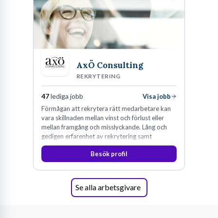
AxÖ Consulting
REKRYTERING
47
lediga jobb
Visa jobb
Förmågan att rekrytera rätt medarbetare kan
vara skillnaden mellan vinst och förlust eller
mellan framgång och misslyckande. Lång och
gedigen erfarenhet av rekrytering samt
konsultverksamhet har lärt oss just det.
Besök profil
Se alla arbetsgivare