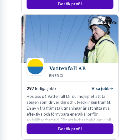
Besök profil
Vattenfall AB
ENERGI
297
lediga jobb
Visa jobb
Hos oss på Vattenfall får du möjlighet att ta
stegen som driver dig och utvecklingen framåt.
En av våra främsta utmaningar är att hitta nya,
effektiva och förnybara energikällor för
en hållbar framtid. För att lyckas behöver vi bli
fler medarbetare som vill göra skillnad.
Besök profil