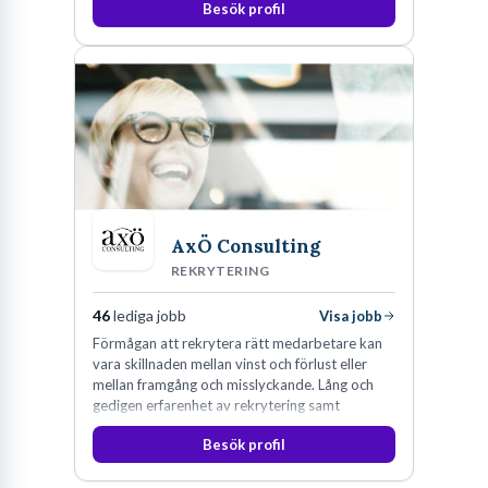
Besök profil
AxÖ Consulting
REKRYTERING
46
lediga jobb
Visa jobb
Förmågan att rekrytera rätt medarbetare kan
vara skillnaden mellan vinst och förlust eller
mellan framgång och misslyckande. Lång och
gedigen erfarenhet av rekrytering samt
konsultverksamhet har lärt oss just det.
Besök profil