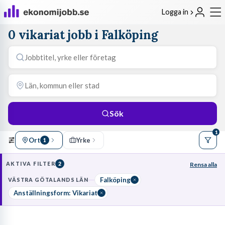
Logga in
0 vikariat jobb i Falköping
Sök
1
Ort
Yrke
1
AKTIVA FILTER
2
Rensa alla
Falköping
VÄSTRA GÖTALANDS LÄN
Anställningsform: Vikariat