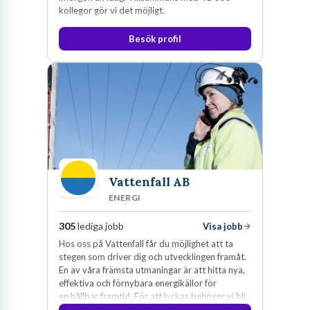
kollegor gör vi det möjligt.
Besök profil
Vattenfall AB
ENERGI
305
lediga jobb
Visa jobb
Hos oss på Vattenfall får du möjlighet att ta
stegen som driver dig och utvecklingen framåt.
En av våra främsta utmaningar är att hitta nya,
effektiva och förnybara energikällor för
en hållbar framtid. För att lyckas behöver vi bli
fler medarbetare som vill göra skillnad.