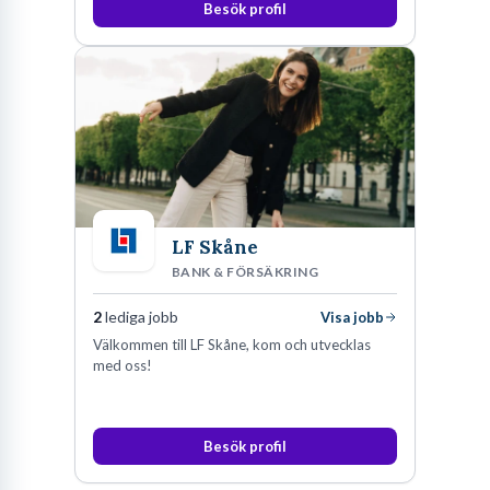
Besök profil
LF Skåne
BANK & FÖRSÄKRING
2
lediga jobb
Visa jobb
Välkommen till LF Skåne, kom och utvecklas
med oss!
Besök profil