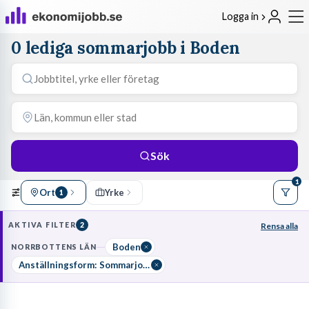
Logga in
0 lediga sommarjobb i Boden
Sök
1
Ort
Yrke
1
AKTIVA FILTER
2
Rensa alla
Boden
NORRBOTTENS LÄN
Anställningsform: Sommarjobb