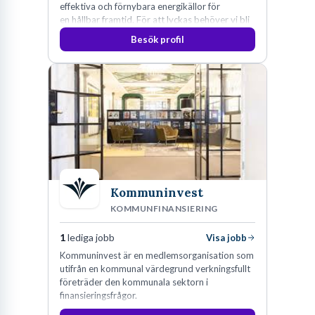
effektiva och förnybara energikällor för
en hållbar framtid. För att lyckas behöver vi bli
fler medarbetare som vill göra skillnad.
Besök profil
Kommuninvest
KOMMUNFINANSIERING
1
lediga jobb
Visa jobb
Kommuninvest är en medlemsorganisation som
utifrån en kommunal värdegrund verkningsfullt
företräder den kommunala sektorn i
finansieringsfrågor.