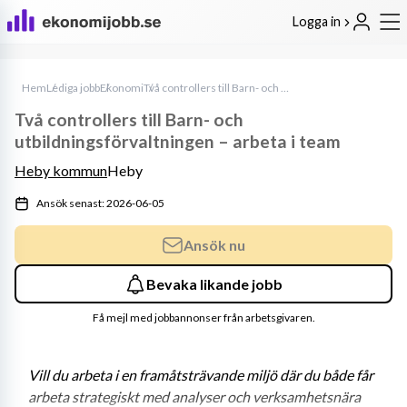
Logga in
Hem
Lediga jobb
Ekonomi
Två controllers till Barn- och utbildningsförvaltningen – arbeta i team
Två controllers till Barn- och
utbildningsförvaltningen – arbeta i team
Heby kommun
Heby
Ansök senast: 2026-06-05
Ansök nu
Bevaka likande jobb
Få mejl med jobbannonser från arbetsgivaren.
Vill du arbeta i en framåtsträvande miljö där du både får 
arbeta strategiskt med analyser och verksamhetsnära 