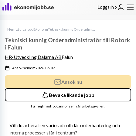
Logga in
Hem
Lediga jobb
Ekonomi
Tekniskt kunnig Orderadministratör till Rotork i Falun
Tekniskt kunnig Orderadministratör till Rotork
i Falun
HR-Utveckling Dalarna AB
Falun
Ansök senast: 2026-06-07
Ansök nu
Bevaka likande jobb
Få mejl med jobbannonser från arbetsgivaren.
Vill du arbeta i en varierad roll där orderhantering och 
interna processer står i centrum?