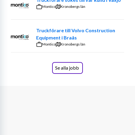
produktion, logistik och inköp för att säkerställa ett 
Montico
Kronobergs län
smidigt flöde från order till leverans. Arbetet innefattar 
även administrativ hantering kopplad till orderprocessen 
samt viss support i orderrelaterade frågor internt.
Truckförare till Volvo Construction
Equipment i Braås
Din profil
Montico
Kronobergs län
För att lyckas i rollen som Orderadministratör hos 
Rotork ser vi att du har ett strukturerat och noggrant 
arbetssätt samt en god teknisk förståelse. Du trivs i en 
Se alla jobb
administrativ roll där du får ta stort eget ansvar och 
arbeta nära andra funktioner inom organisationen. Du är 
lösningsorienterad, kommunikativ och har förmåga att 
samarbeta effektivt med olika interna kontaktytor.
För att lyckas i rollen ser vi gärna att du har:
Gymnasieutbildning eller motsvarande, gärna 
med teknisk inriktning
Erfarenhet av orderhantering, administration eller 