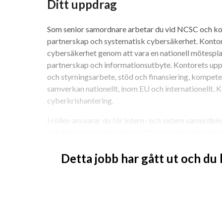
Ditt uppdrag
Som senior samordnare arbetar du vid NCSC och kon
partnerskap och systematisk cybersäkerhet. Kontor
cybersäkerhet genom att vara en nationell mötespla
partnerskap och informationsutbyte. Kontorets uppd
och styrningsarbete, stöd och finansiering, kompete
samverkan nationellt, inom EU och internationellt. Ko
cyberkrishantering.
I rollen ansvarar du för intern- och extern samordn
och leder samverkansforum. Dina huvudsakliga arbe
· Samordning och planering av verksamhet
Detta jobb har gått ut och du
· Informationsdelning
· Utveckling av metoder och rutiner
· Utveckling av partnerskap