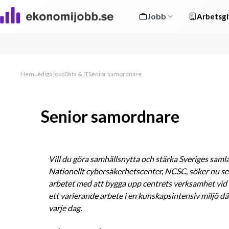
Jobb
Arbetsgi
Hem
Lediga jobb
Data & IT
Senior samordnare
Senior samordnare
Vill du göra samhällsnytta och stärka Sveriges saml
Nationellt cybersäkerhetscenter, NCSC, söker nu sen
arbetet med att bygga upp centrets verksamhet vid F
ett varierande arbete i en kunskapsintensiv miljö där
varje dag.