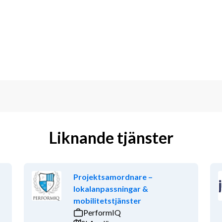
lationer mellan avdelningens enheter 
så som myndighetens funktioner för 
ledning.
Liknande tjänster
Projektsamordnare –
lokalanpassningar &
mobilitetstjänster
mordning eller stöd till högre ledning
PerformIQ
h cybersäkerhetsområdet