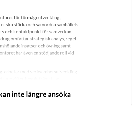
toret för förmågeutveckling, 
et ska stärka och samordna samhällets 
ts och kontaktpunkt för samverkan, 
rag omfattar strategisk analys, regel- 
nshöjande insatser och övning samt 
ntoret har även en stödjande roll vid 
ing, arbetar med verksamhetsutveckling 
tsuppgifter består främst av:
 kan inte längre ansöka