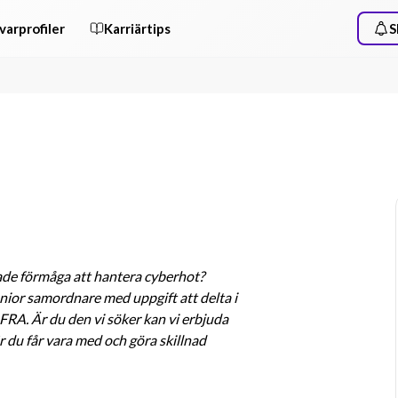
varprofiler
Karriärtips
S
ade förmåga att hantera cyberhot? 
ior samordnare med uppgift att delta i 
RA. Är du den vi söker kan vi erbjuda 
 du får vara med och göra skillnad 