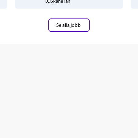
Skåne län
ift på såväl svenska som engelska
Se alla jobb
n
esentera dess budskap inför stora 
arbete
kaper.
rar själv sitt angreppssätt och driver 