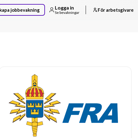
Logga in
kapa jobbevakning
För arbetsgivare
Se bevakningar