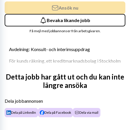
Ansök nu
Bevaka likande jobb
Få mejl med jobbannonser från arbetsgivaren.
Avdelning: Konsult- och interimsuppdrag
För kunds räkning, ett kreditmarknadsbolag i Stockholm 
söker vi nu en senior interimskonsult inom 
finansiella 
risker
 till en oberoende riskkontrollfunktion i ett 
Detta jobb har gått ut och du kan inte
kreditmarknadsbolag. Uppdraget passar dig som har 
längre ansöka
gedigen erfarenhet från finansiell sektor och som trivs i 
en verksamhetsnära roll där du får arbeta både 
Dela jobbannonsen
strategiskt och operativt.
Dela på LinkedIn
Dela på Facebook
Dela via mail
Rollen innebär att stötta CRO och riskfunktionen i 
arbetet med finansiella risker, riskrapportering, 
riskanalyser, riskutvärderingar och framtagande av 