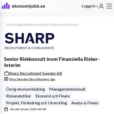
Logga in
Hem
Lediga jobb
Ekonomi
Senior Riskkonsult inom Finansiella Risker- Interim
Senior Riskkonsult inom Finansiella Risker-
Interim
Sharp Recruitment Sweden AB
Stockholm,
Stockholms län
Övrig ekonomiledning
Managementkonsult
Riskanalytiker
Ekonomi och Finans
Projekt, Förändring och Utveckling
Analys & Finans
Ansök senast: 2026-06-08