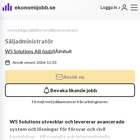
Logga in
Hem
Lediga jobb
Ekonomi
Säljadministratör
Säljadministratör
W5 Solutions AB (publ)
Älmhult
Ansök senast: 2026-11-23
Ansök nu
Bevaka likande jobb
Få mejl med jobbannonser från arbetsgivaren.
W5 Solutions utvecklar och levererar avancerade 
system och lösningar för försvar och civil 
beredskap – till svenska och internationella 