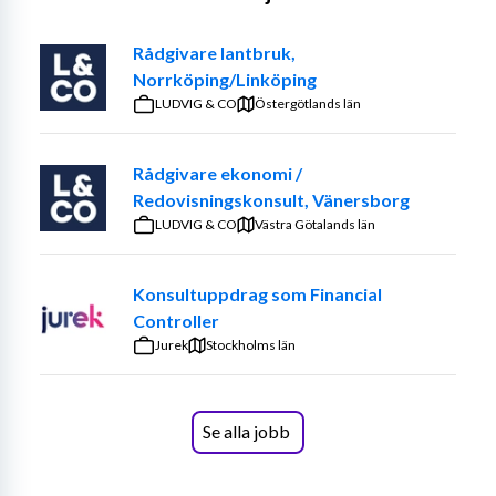
bolagets redovisning och blir en viktig del av 
ekonomifunktionen. Du ansvarar för den löpande 
Rådgivare lantbruk,
redovisningen och arbetar nära verksamheten i frågor 
Norrköping/Linköping
kopplade till lager, inköp och produktflöden.
LUDVIG & CO
Östergötlands län
Ekonomiavdelningen består idag av en 
redovisningsekonom och en CFO, vilket innebär att du 
Rådgivare ekonomi /
får stort ansvar och möjlighet att påverka arbetssätt och 
Redovisningskonsult, Vänersborg
processer. Rollen är både operativ och 
LUDVIG & CO
Västra Götalands län
utvecklingsorienterad.
Dina arbetsuppgifter inkluderar:
Konsultuppdrag som Financial
Controller
Löpande redovisning
och avstämningar
Jurek
Stockholms län
Kund- och leverantörsreskontra
Moms- och skattedeklarationer
Arbete med Månads-, kvartals- och 
Se alla jobb
årsbokslut
Rapportering till CFO