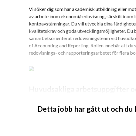
Vi söker dig som har akademisk utbildning eller mot
av arbete inom ekonomi/redovisning, särskilt inom 
kontoavstämningar. Du vill utveckla dina färdighete
kvalitetskrav och goda utvecklingsmöjligheter. Du bl
samarbetsorienterat redovisningsteam vid huvudkont
of Accounting and Reporting. Rollen innebär att du s
redovisnings- och rapporteringsarbetet för flera b
Huvudsakliga arbetsuppgifter 
Löpande bokföring
Detta jobb har gått ut och du
Hantering av leverantörs- och kundreskontr
Stöd vid momsrapportering och andra skatte
Assistera vid månads-, kvartals- och årsboks
Förberedelse av underlag och dokumentation 