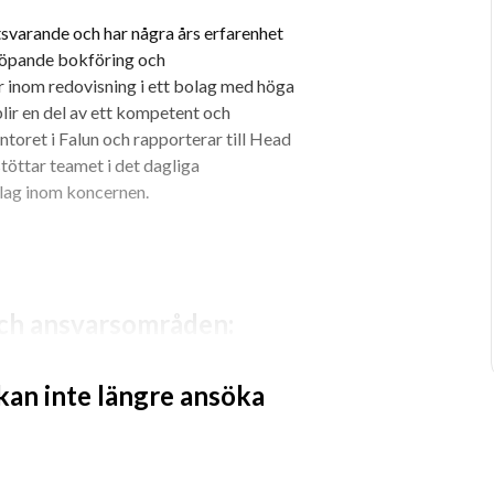
svarande och har några års erfarenhet 
löpande bokföring och 
r inom redovisning i ett bolag med höga 
ir en del av ett kompetent och 
oret i Falun och rapporterar till Head 
töttar teamet i det dagliga 
olag inom koncernen.
och ansvarsområden:
 kan inte längre ansöka
a
relaterade uppgifter
lut, inklusive kontoavstämningar
inför extern och intern revision