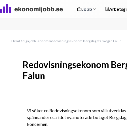
Jobb
Arbetsgi
Hem
Lediga jobb
Ekonomi
Redovisningsekonom Bergslagets Skogar, Falun
Redovisningsekonom Berg
Falun
Vi söker en Redovisningsekonom som vill utvecklas 
spännande resa i det nya noterade bolaget Bergslage
koncernen.