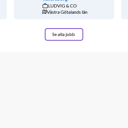
eta och stötta andra samt gillar det 
LUDVIG & CO
Västra Götalands län
Se alla jobb
s svenska skogstillgångsverksamhet till 
ar, genom en partiell delning av Stora 
 att äga ca 1,2 miljoner ha skog i 
de renodlade skogsbolag.
 Stockholm och Nasdaq Helsinki med 
ogsbruk och långsiktigt 
valitet, transparens och styrning.
ed Meritmind. För mer information är 