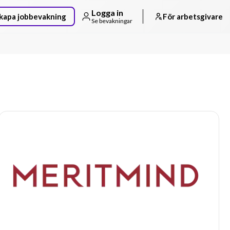
Logga in
kapa jobbevakning
För arbetsgivare
Se bevakningar