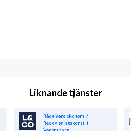
rrekt och kvalitetssäkrad finansiell 
ll bolagets tillväxt och transformation
i/redovisning eller motsvarande och 
a med inslag av reskontra, moms och 
se för redovisning och finansiell 
unskaper i Excel samt bra erfarenhet 
leverantörsreskontra och är flytande i 
 i engelska. Har du kunskaper i 
Liknande tjänster
et krav.
Rådgivare ekonomi /
utvecklas. Vi söker dig som är nyfiken, 
Redovisningskonsult,
 är ett högt tempo. Vidare är du 
Vänersborg