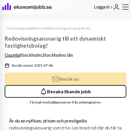
Logga in
Hem
Lediga jobb
Ekonomi
Redovisningsansvarig till ett dynamiskt fastighetsbolag!
Redovisningsansvarig till ett dynamiskt
fastighetsbolag!
Gazella
Stockholm,
Stockholms län
Ansök senast: 2025-07-06
Ansök nu
Bevaka likande jobb
Få mejl med jobbannonser från arbetsgivaren.
Är du en nyfiken, driven och prestigelös 
redovisningsansvarig som trivs i en bred roll där du får ta 