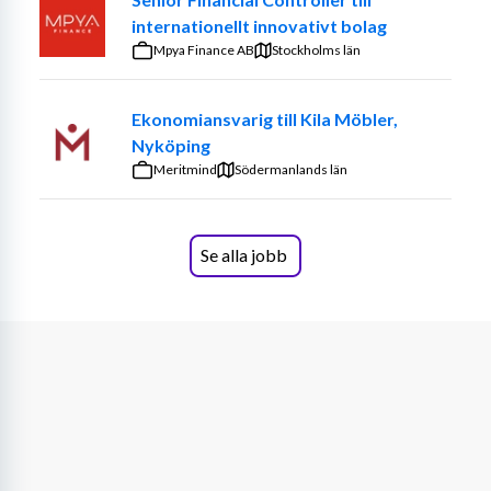
Redovisningsansvarig får du en nyckelroll i bolagets 
internationellt innovativt bolag
fortsatta utveckling och arbetar nära CFO i det dagliga 
Mpya Finance AB
Stockholms län
arbetet. Det är en flexibel arbetsplats med mycket frihet 
under ansvar och korta beslutsvägar, vilket ger stora 
möjligheter att påverka, ta initiativ och bidra med egna 
Ekonomiansvarig till Kila Möbler,
idéer.
Nyköping
Meritmind
Södermanlands län
Din utmaning
Vi söker nu en Redovisningsansvarig som vill ta en 
Se alla jobb
central roll på ekonomiavdelningen och arbeta nära 
CFO. I denna nyckelroll blir du CFO:s högra hand och 
tillsammans ansvarar ni för bolagets ekonomi. Arbetet 
är brett och omväxlande, där du får möjlighet att arbeta 
med allt från löpande redovisning och bokslut till mer 
komplexa, projektrelaterade redovisningsfrågor.