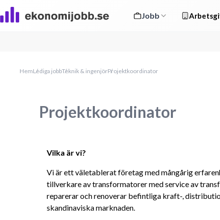
Jobb
Arbetsgi
Hem
Lediga jobb
Teknik & ingenjör
Projektkoordinator
Projektkoordinator
Vilka är vi?
Vi är ett väletablerat företag med mångårig erfaren
tillverkare av transformatorer med service av trans
reparerar och renoverar befintliga kraft-, distribut
skandinaviska marknaden.