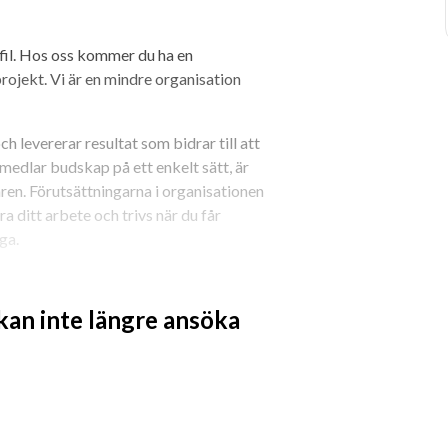
il. Hos oss kommer du ha en 
ojekt. Vi är en mindre organisation 
 levererar resultat som bidrar till att 
medlar budskap på ett enkelt sätt, är 
en. Förutsättningarna i organisationen 
ra ditt arbete och trivs när du får 
ga.
ning, rapportering, uppföljning och 
 kan inte längre ansöka
nder och leverantörer
pirerande projektadministratör som 