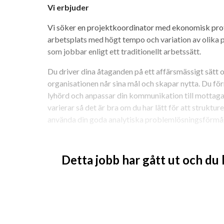
Vi erbjuder
Vi söker en projektkoordinator med ekonomisk prof
arbetsplats med högt tempo och variation av olika pr
som jobbar enligt ett traditionellt arbetssätt.
Du driver dina åtaganden på ett affärsmässigt sätt och
organisationen når sina mål och skapar nytta. Du för
lyhörd och anpassar din kommunikation till mottagar
varierar så det är bra om du har lätt för att strukture
använda din goda analytiska problemlösningsförmå
Förmedla information om projekt
Planering, riskanalys, beredning, sammanställ
Detta jobb har gått ut och du
dokumentation
Kommunikation och dialog med anställda, ku
Du är en person som följer instruktioner väl, en ins