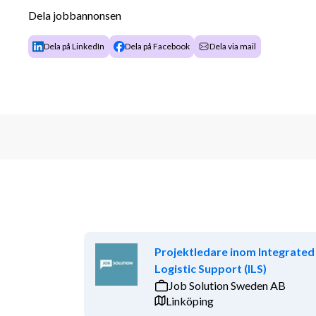
säkerställer att projekten blir slutförda enligt givna i
Dela jobbannonsen
skapar lätt förtroende, du trivs i att arbeta i en mind
involverad i saker som kräver att man kavlar upp är
Dela på LinkedIn
Dela på Facebook
Dela via mail
Du har erfarenhet av projektledning.
Erfarenhet av montage eller totalentreprena
Du har relevant teknisk utbildning.
Du behärskar det svenska och engelska språk
Bor i närområdet till Hässleholm max 4mil
Extra meriterande är om du:
Har erfarenhet av ekonomisk administration
Har erfarenhet av löneadministration och/el
Projektledare inom Integrated
Logistic Support (ILS)
Job Solution Sweden AB
Omfattning & varaktighet: Heltid & tillsvidare
Linköping