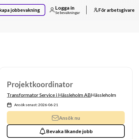
Logga in
kapa jobbevakning
För arbetsgivare
Se bevakningar
Projektkoordinator
Transformator Service i Hässleholm AB
Hässleholm
Ansök senast: 2026-06-21
Ansök nu
Bevaka likande jobb