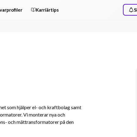
varprofiler
Karriärtips
S
het som hjälper el- och kraftbolag samt 
formatorer. Vi monterar nya och 
ions- och mättransformatorer på den 