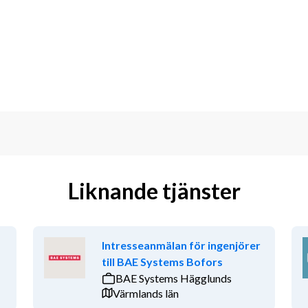
nstruktioner. Därtill är du social och 
re organisation där man lätt blir 
marna och löser situationen.
der är meriterande
et väl.
Liknande tjänster
ler bokföring
Intresseanmälan för ingenjörer
till BAE Systems Bofors
BAE Systems Hägglunds
Värmlands län