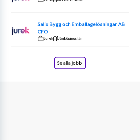
Vi söker dig som har gedigen erfarenhet inom revision 
och vill fortsätta utvecklas i en ledande roll. Du är 
Salix Bygg och Emballagelösningar AB
målmedveten, strukturerad och har ett starkt 
CFO
affärsmannaskap med förmågan att bygga långsiktiga 
Jurek
Jönköpings län
relationer. Samtidigt är du en lyhörd relationsbyggare 
som trivs i en dynamisk miljö där kundernas behov står i 
centrum. För att lyckas i rollen ser vi att du:
Se alla jobb
Är auktoriserad revisor eller har minst 7 års 
erfarenhet av revisionsyrket.
Har en kandidatexamen inom ekonomi, gärna 
med inriktning mot redovisning/revision.
Behärskar svenska och engelska väl, både i tal 
och skrift.
Har intresse för digitala lösningar och vill vara 
med på branschens digitaliseringsresa.
Vår kund erbjuder