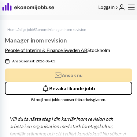
Logga in
Hem
Lediga jobb
Ekonomi
Manager inom revision
Manager inom revision
People of Interim & Finance Sweden AB
Stockholm
Ansök senast: 2026-06-05
Ansök nu
Bevaka likande jobb
Få mejl med jobbannonser från arbetsgivaren.
Vill du ta nästa steg i din karriär inom revision och 
arbeta i en organisation med stark företagskultur, 
familjär stämning och ett tydligt kundfokus? Nu söker vi 