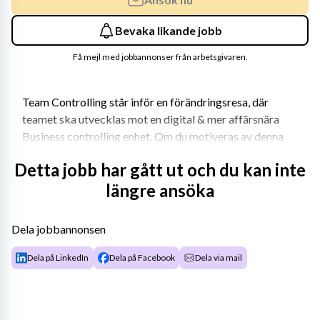
Bevaka likande jobb
Få mejl med jobbannonser från arbetsgivaren.
Team Controlling står inför en förändringsresa, där 
teamet ska utvecklas mot en digital & mer affärsnära 
Business controlling enhet. Om du motiveras av denna 
förändringsresa kommer du få möjlighet att driva 
Detta jobb har gått ut och du kan inte
”finance for business” med målet att bygga en stark 
längre ansöka
controlling funktion och tillsammans med verksamheten 
driva och utveckla affären. Du har personalansvar för 9 
duktiga medarbetare (Business controllers, Financial 
Dela jobbannonsen
Controller & BI Analyst) med placering i Stockholm och 
Malmö och ni kommer tillsammans arbeta med vår 
Dela på LinkedIn
Dela på Facebook
Dela via mail
förändringsresa.
Vi söker dig som drivs av att nyttja BI-, ERP-system och 
Excel på allra bästa sätt. Du har ett stort intresse för 