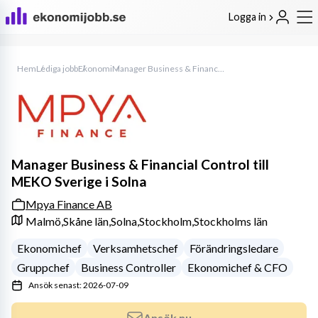
Logga in
Hem
Lediga jobb
Ekonomi
Manager Business & Financial Control till MEKO Sverige i Solna
Manager Business & Financial Control till
MEKO Sverige i Solna
Mpya Finance AB
Malmö,
Skåne län,
Solna,
Stockholm,
Stockholms län
Ekonomichef
Verksamhetschef
Förändringsledare
Gruppchef
Business Controller
Ekonomichef & CFO
Ansök senast: 2026-07-09
Ansök nu