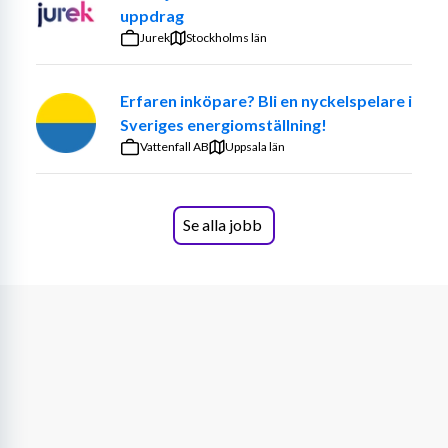
uppdrag
Dina framtida arbetsuppgifter
Jurek
Stockholms län
Som kundservicemedarbetare kommer du att arbeta 
med varierande administrativa arbetsuppgifter inom 
Erfaren inköpare? Bli en nyckelspelare i
order, leverans, logistik och säljsupport.
Sveriges energiomställning!
Vattenfall AB
Uppsala län
Exempel på arbetsuppgifter:
Handläggning av kundorder i affärssystemet SAP 
S4/Hana
Se alla jobb
Inköp av varor till lager eller för leverans direkt 
till kund
Analys av orderflöden för att optimera inköp.
Hantering av exportorder, tull och frakter
Reklamationshantering
Leveransbevakning och fakturering
Uppdatering av priser och offerter
I tillägg till ovan kommer diverse uppgifter relaterade till 