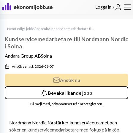
Logga in
Hem
Lediga jobb
Ekonomi
Kundservicemedarbetare till Nordmann Nordic i Solna
Kundservicemedarbetare till Nordmann Nordic
i Solna
Andara Group AB
Solna
Ansök senast: 2026-06-07
Ansök nu
Bevaka likande jobb
Få mejl med jobbannonser från arbetsgivaren.
Nordmann Nordic förstärker kundserviceteamet och 
söker en kundservicemedarbetare med fokus på inköp 