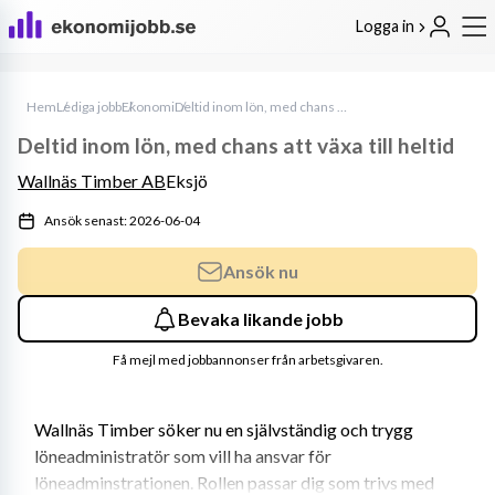
Logga in
Hem
Lediga jobb
Ekonomi
Deltid inom lön, med chans att växa till heltid
Deltid inom lön, med chans att växa till heltid
Wallnäs Timber AB
Eksjö
Ansök senast: 2026-06-04
Ansök nu
Bevaka likande jobb
Få mejl med jobbannonser från arbetsgivaren.
Wallnäs Timber söker nu en självständig och trygg 
löneadministratör som vill ha ansvar för 
löneadminstrationen. Rollen passar dig som trivs med 