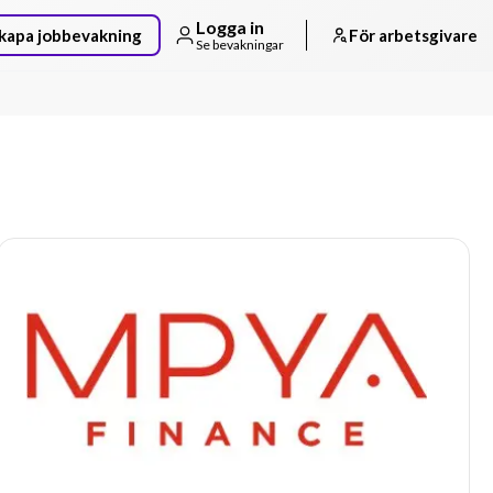
Logga in
kapa jobbevakning
För arbetsgivare
Se bevakningar