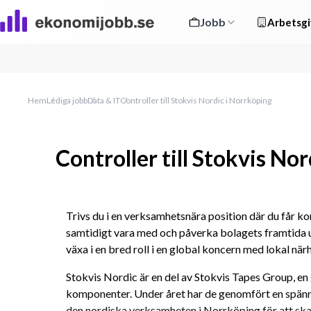
Jobb
Arbetsgi
Hem
Lediga jobb
Data & IT
Controller till Stokvis Nordic i Norrköping
Controller till Stokvis No
Trivs du i en verksamhetsnära position där du får k
samtidigt vara med och påverka bolagets framtida ut
växa i en bred roll i en global koncern med lokal när
Stokvis Nordic är en del av Stokvis Tapes Group, en 
komponenter. Under året har de genomfört en spänn
den nordiska verksamheten i Norrköping för att skapa