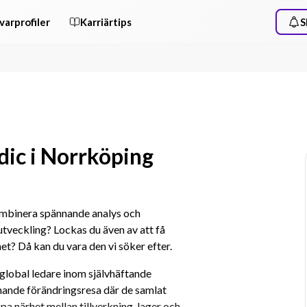
varprofiler
Karriärtips
S
rdic i Norrköping
ombinera spännande analys och 
veckling? Lockas du även av att få 
het? Då kan du vara den vi söker efter.
global ledare inom självhäftande 
ande förändringsresa där de samlat 
 närhet mellan tillverkning, lager och 