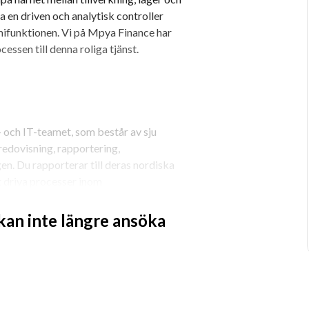
 en driven och analytisk controller 
ifunktionen. Vi på Mpya Finance har 
essen till denna roliga tjänst.
- och IT-teamet, som består av sju 
edovisning, rapportering, 
n. Du rapporterar till deras nordiska 
t driva processer inom 
placerat på Zinkgatan i Norrköping.
 kan inte längre ansöka
ut för de danska och norska bolagen
 analyser
ch ekonomisystem
ningar och lönsamhetsanalyser