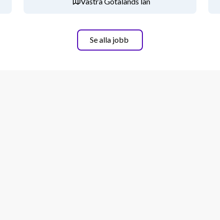
Västra Götalands län
 är du varmt välkommen att kontakta 
e, alternativt Anna Wetterlöv på 
Se alla jobb
ingsdag.